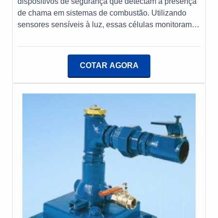
dispositivos de segurança que detectam a presença
de chama em sistemas de combustão. Utilizando
sensores sensíveis à luz, essas células monitoram a
luz emitida pelas chamas para assegurar que a
combustão está ocorrendo de forma contínua e
segura. Se a chama se extinguir ou variar além dos
COTAR AGORA
limites pré-estabelecidos, o sensor envia um sinal
para o controlador do queimador, que pode então
ajustar o fluxo de combustível ou desligar o sistema
para prevenir falhas de operação ou acidentes. Sua
aplicação é essencial em ambientes industriais onde
queimadores são utilizados para processos térmicos.