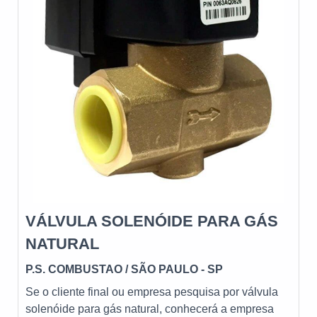
de alta qualidade onde são realizadas as atividades e
equipamentos de última geração. Esses fatores,
somados a um time com equipe com formação e
experiência internacional e profissionais qualificados,
fecha todo o ciclo de entrega com excelência para toda a
carteira de clientes....
VÁLVULA SOLENÓIDE PARA GÁS
NATURAL
P.S. COMBUSTAO
/ SÃO PAULO - SP
Se o cliente final ou empresa pesquisa por válvula
solenóide para gás natural, conhecerá a empresa