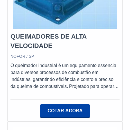
QUEIMADORES DE ALTA
VELOCIDADE
NOFOR / SP
O queimador industrial é um equipamento essencial
para diversos processos de combustão em
indústrias, garantindo eficiência e controle preciso
da queima de combustíveis. Projetado para operar
com diferentes tipos de combustível, como óleo, gás
ou ambos, o queimador industrial proporciona alta
performance e segurança, atendendo às
COTAR AGORA
necessidades específicas de cada aplicação.A
Nofor, empresa nacional desde 1965, se destaca na
fabricação e fornecimento de queimadores a óleo, a