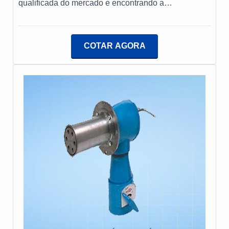
qualificada do mercado e encontrando a
organização mais competente do ramo.É importante
lembrar que o produto deve sempre ser adquirido
com empresas especializadas no segmento. Esse
COTAR AGORA
tipo de cuidado ajuda a garantir a qualidade e
durabilidade dos materiais, além de evitar prejuízos
com substituições frequentes de peças defeituosas.
Assim, é possível poupar gastos
desnecessários.MAIS DETALHES SOBRE
TRANSFORMADOR DE IGNIÇÃO PARA
QUEIMADORESQuem busca por transformador de
ignição para queimador em uma empresa inovadora,
acha o site da PS Combustão. Empresa
especializada em queimadores industriais e
programadores de chamas, focando em tecnologia e
desenvolvimento no que gera resultado ao
cliente.Discorrendo ainda sobre transformador de
ignição para queimadores, deve-se descartar
empresas que não tenham produtos e serviços com