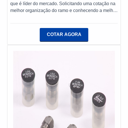
que é líder do mercado. Solicitando uma cotação na
melhor organização do ramo e conhecendo a melhor
referência em qualidade.DETALHES SOBRE
VÁLVULA SOLENÓIDE PARA GÁS NATURALSe
alguém busca por válvula solenóide para gás em
COTAR AGORA
uma empresa comprometida com questões
ambientais e sociais, encontra na PS Combustão. É
possível encontrar queimadores industriais e
válvulas solenoides para gás, garantindo a
satisfação da venda à entrega final, com foco total na
qualidade.Ainda tratando-se de válvula solenóide
para gás natural, na essência da empresa, a mesma
deve prezar pelos produtos e serviços com ótima
qualidade e excelente custo-benefício, detalhes
primordiais que são deixados de lado por muitas
empresas que não focam na fidelização do
cliente.Existem muitas formas diferentes de
demonstrar conhecimento e autoridade em sua área
de atuação. Por que a PS Combustão é a melhor