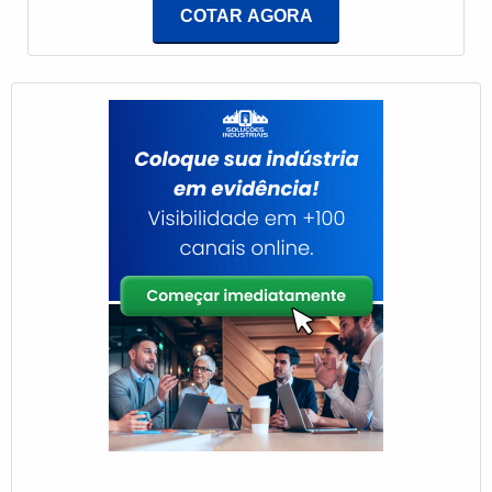
conseguirá assertividade com pagamento
COTAR AGORA
acessível.ALGUNS DETALHES SOBRE
AQUECEDOR DE ÁGUA DE PASSAGEMA Tenge
foca seus recursos em criar uma estrutura com
instalada em uma área de 12.000 m² e estrutura
suficiente para atender todas as demandas, tudo
para garantir aquecedor de água de passagem com
proteção.Há muitas maneiras eficientes de
demonstrar competência e excelência em sua área
de atuação. A Tenge se mostra referência por ter:
Comprometimento com o resultado dos clientes;
Equipamentos de última geração; Assessoria técnica
especializada.Não obstante, quando falamos em
aquecedor de água de passagem, sempre deve-se
buscar uma empresa que tenha produtos e serviços
com ótima qualidade e precisão, pontos importantes
que ficam de fora no planejamento de empresas que
visam apenas o lucro, deixando a desejar nos outros
fatores.Isso tudo é a razão pela qual a Tenge é