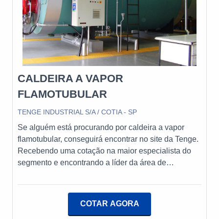
de ar, reguladores de pressão de óleo e gás, bem
como válvulas para óleo, ar e gásAlém disso, a
Nofor oferece a possibilidade de projetos
personalizados de peças e queimadores, de acordo
com a necessidade do cliente. Com um bom
atendimento e uma ampla capacidade de
CALDEIRA A VAPOR
exportação, a Nofor atende a todo o Brasil e exporta
para diversos países.
FLAMOTUBULAR
TENGE INDUSTRIAL S/A / COTIA - SP
Se alguém está procurando por caldeira a vapor
flamotubular, conseguirá encontrar no site da Tenge.
Recebendo uma cotação na maior especialista do
segmento e encontrando a líder da área de
atuação.Quando a temática é caldeira a vapor
flamotubular, com os profissionais da Tenge o cliente
conseguirá proteção com assessoria técnica
COTAR AGORA
especializada.UM POUCO MAIS SOBRE