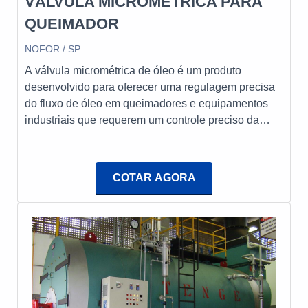
VÁLVULA MICROMÉTRICA PARA
QUEIMADOR
NOFOR / SP
A válvula micrométrica de óleo é um produto
desenvolvido para oferecer uma regulagem precisa
do fluxo de óleo em queimadores e equipamentos
industriais que requerem um controle preciso da
vazão. Com essa válvula, é possível ajustar o fluxo
de óleo de forma precisa, garantindo uma queima
eficiente nos processos industriaisA Nofor é uma
COTAR AGORA
empresa nacional que atua como fabricante e
fornecedora de queimadores a óleo, a gás e Dual,
além de oferecer uma variedade de equipamentos e
acessórios para combustão industrial. Presente no
mercado desde 1965, a Nofor tem como objetivo ser
líder em seu segmento. A empresa também é
especializada na fabricação de sensores de chama,
eletrodos, cavaletes de gás, ventiladores centrifugos