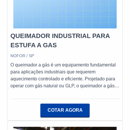
equipamentos de última geração. Esses fatores,
somados a um time com equipe com formação e
experiência internacional e profissionais qualificados,
fecha todo o ciclo de entrega com excelência para toda a
carteira de clientes....
QUEIMADOR INDUSTRIAL PARA
ESTUFA A GAS
NOFOR / SP
O queimador a gás é um equipamento fundamental
para aplicações industriais que requerem
aquecimento controlado e eficiente. Projetado para
operar com gás natural ou GLP, o queimador a gás
oferece alta eficiência térmica e controle preciso da
combustão, proporcionando uma chama estável e
uniforme.A Nofor, empresa nacional desde 1965, é
COTAR AGORA
líder na fabricação e fornecimento de queimadores a
óleo, gás e dual, além de uma ampla gama de
equipamentos e acessórios para combustão