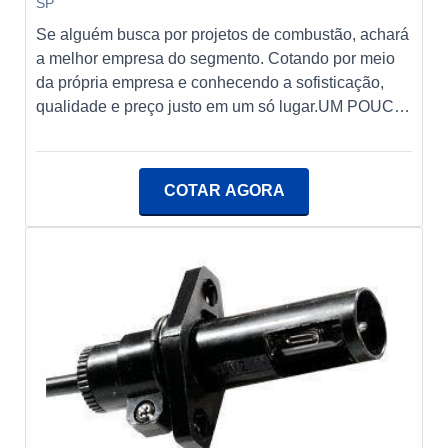
SP
Se alguém busca por projetos de combustão, achará
a melhor empresa do segmento. Cotando por meio
da própria empresa e conhecendo a sofisticação,
qualidade e preço justo em um só lugar.UM POUCO
MAIS SOBRE PROJETOS DE COMBUSTÃOQuem
procura por projetos de combustão em uma empresa
altamente qualificada, consegue encontrar o site da
COTAR AGORA
E-Burner Combustão Industrial. A empresa atua com
controlador de chama e gerenciador de combustão,
oferecendo o que há de melhor em tecnologia ao
cliente.Ainda focando na qualidade em projetos de
combustão, mais do que visar apenas lucratividade,
deve oferecer produtos e serviços que tenham ótima
qualidade e precisão, características simples, mas
que mostram o comprometimento da empresa com
seus clientes.É importante lembrar que o serviço
deve sempre ser prestado por empresas
especializadas no segmento. Esse tipo de cuidado