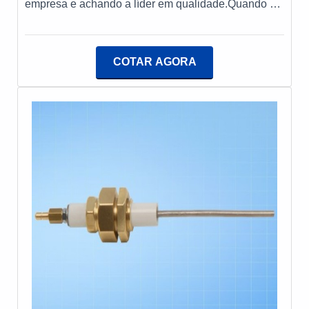
empresa e achando a líder em qualidade.Quando o
tema é fabricantes de caldeiras a vapor, na Tenge o
cliente conseguirá ótima qualidade com assessoria
técnica especializada.OUTRAS INFORMAÇÕES
COTAR AGORA
SOBRE FABRICANTES DE CALDEIRAS A
VAPORA Tenge objetiva seus reforços em oferecer
aos parceiros uma estrutura com instalada em uma
área de 12.000 m² e uma biblioteca técnica de apoio,
tudo isso para que se tenha fabricantes de caldeiras
a vapor com proteção. Há muitas maneiras eficientes
de demonstrar competência e excelência em sua
área de atuação. A Tenge se mostra referência por
ter: Comprometimento com o resultado dos clientes;
Equipamentos de última geração; Assessoria técnica
especializada.Ainda focando em fabricantes de
caldeiras a vapor, sempre deve-se buscar uma
empresa que tenha produtos e serviços com ótima
qualidade e excelente custo-benefício, pontos
importantes que ficam de fora no planejamento de