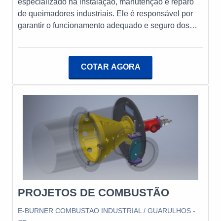
especializado na instalação, manutenção e reparo
de queimadores industriais. Ele é responsável por
garantir o funcionamento adequado e seguro dos
equipamentos, realizando diagnósticos, ajustes e
calibrações. Além disso, o técnico deve ter
conhecimento sobre diferentes tipos de combustíveis
COTAR AGORA
e normas de segurança, assegurando que os
sistemas operem de forma eficiente e com emissões
controladas. Esse profissional desempenha um
papel crucial na otimização de processos industriais
e na redução de custos operacionais.
PROJETOS DE COMBUSTÃO
E-BURNER COMBUSTAO INDUSTRIAL / GUARULHOS -