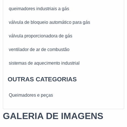
queimadores industriais a gás
válvula de bloqueio automático para gás
válvula proporcionadora de gás
ventilador de ar de combustão
sistemas de aquecimento industrial
queimadores para forno de cerâmica
OUTRAS CATEGORIAS
queimadores eclipse
Queimadores e peças
queimadores de gás natural
GALERIA DE IMAGENS
queimadores a gás para fornos industriais