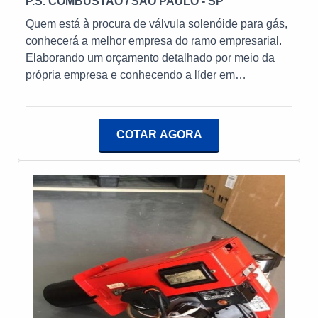
P.S. COMBUSTAO
/ SÃO PAULO - SP
suficiente para atender todas as demandas. Tudo
Quem está à procura de válvula solenóide para gás,
isso, somado a uma equipe com colaboradores
conhecerá a melhor empresa do ramo empresarial.
proativos e profissionais com vasta experiência na
Elaborando um orçamento detalhado por meio da
área, garante o sucesso de cada cliente de ponta a
própria empresa e conhecendo a líder em
ponta. Aproveite a visita para acessar o site e saber
qualidade.É importante lembrar que o produto deve
mais sobre a empresa, os serviços e os produtos.
sempre ser adquirido com empresas especializadas
no segmento. Esse tipo de cuidado ajuda a garantir
COTAR AGORA
a qualidade e durabilidade dos materiais, além de
evitar prejuízos com substituições frequentes de
peças defeituosas. Assim, é possível poupar gastos
desnecessários.MAIS DETALHES SOBRE
VÁLVULA SOLENÓIDE PARA GÁSQuem quer
achar válvula solenóide em uma empresa inovadora,
depara com a PS Combustão. Uma empresa com
alto know-how em queimadores industriais e
programadores de chamas, disponibilizando tudo
que há de mais atual para garantir a qualidade final
para cada cliente.Ainda focando na qualidade em