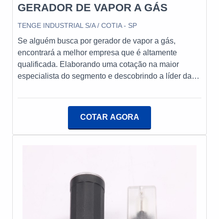
GERADOR DE VAPOR A GÁS
TENGE INDUSTRIAL S/A / COTIA - SP
Se alguém busca por gerador de vapor a gás,
encontrará a melhor empresa que é altamente
qualificada. Elaborando uma cotação na maior
especialista do segmento e descobrindo a líder da
área de atuação.Quando o tema é gerador de vapor
a gás, na Tenge o cliente conseguirá ótima
qualidade com assessoria técnica
COTAR AGORA
especializada.MAIS INFORMAÇÕES
RELEVANTES SOBRE GERADOR DE VAPOR A
GÁSA Tenge canaliza sua energia em proporcionar
aos clientes uma estrutura com instalada em uma
área de 12.000 m² e uma biblioteca técnica de apoio,
tudo para se certificar que se tenha gerador de vapor
a gás com precisão. Há muitas maneiras eficientes
de demonstrar competência e excelência em sua
área de atuação. A Tenge se mostra referência por