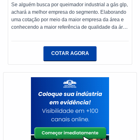
Se alguém busca por queimador industrial a gás glp,
achará a melhor empresa do segmento. Elaborando
uma cotação por meio da maior empresa da área e
conhecendo a maior referência de qualidade da área
de atuação.UM POUCO MAIS SOBRE
QUEIMADOR INDUSTRIAL A GÁS GLPSe alguém
quer achar queimador industrial a gás glp em uma
COTAR AGORA
empresa altamente qualificada, acha o site da E-
Burner Combustão Industrial. Uma empresa com alto
know-how em controlador de chama e gerenciador
de combustão, oferecendo o que há de melhor em
tecnologia ao cliente.Sem trocar o foco sobre
queimador industrial a gás glp, na essência da
empresa, a mesma deve prezar pelos produtos e
serviços com ótima qualidade e proteção, pontos
importantes que ficam de fora no planejamento de
empresas que visam apenas o lucro, deixando a
desejar nos outros fatores.É importante lembrar que
o produto deve sempre ser adquirido com empresas