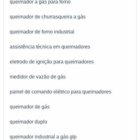
queimador a gás para forno
busca queimador industrial a gás glp. É sempre a
opção mais confiável, disponibilizando itens como
queimador de churrasqueira a gás
queimadores de fornos industriais e assistência
técnica em queimadores industriais.Tudo isso por
queimador de forno industrial
ser uma empresa comprometida com seus serviços e
uma empresa altamente qualificada, qualificações
assistência técnica em queimadores
possíveis pelo fato de a empresa possuir escritório
de alta qualidade onde são realizadas as atividades
eletrodo de ignição para queimadores
e estrutura suficiente para atender todas as
demandas. Tudo isso, unido a um time de equipe
medidor de vazão de gás
com formação e experiência internacional e
profissionais qualificados, garantem o sucesso de
painel de comando elétrico para queimadores
cada cliente de ponta a ponta.
queimador de gás
queimador duplo
queimador industrial a gás glp