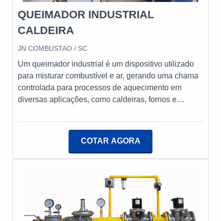
QUEIMADOR INDUSTRIAL
CALDEIRA
JN COMBUSTAO / SC
Um queimador industrial é um dispositivo utilizado
para misturar combustível e ar, gerando uma chama
controlada para processos de aquecimento em
diversas aplicações, como caldeiras, fornos e
geradores. Projetados para operar em altas
temperaturas e pressões, esses queimadores
garantem eficiência energética e emissões
COTAR AGORA
reduzidas, desempenhando um papel crucial na
indústria. Eles podem funcionar com diferentes tipos
de combustíveis, como gás natural, óleo e
biocombustíveis, e são essenciais para manter a
segurança e a performance dos equipamentos
industriais.