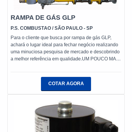
RAMPA DE GÁS GLP
P.S. COMBUSTAO
/ SÃO PAULO - SP
Para o cliente que busca por rampa de gás GLP,
achará o lugar ideal para fechar negócio realizando
uma minuciosa pesquisa de mercado e descobrindo
a melhor referência em qualidade.UM POUCO MAIS
SOBRE A RAMPA DE GÁS GLPQuem quer
encontrar rampa de gás GLP em uma empresa
altamente qualificada, vai até o site da PS
COTAR AGORA
Combustão. A empresa tem em seu escopo cavalete
de gás e válvulas solenoides para gás, garantindo a
satisfação da venda à entrega final, com foco total na
qualidade.Ainda com uma visão analítica sobre
rampa de gás GLP, é importante buscar uma
empresa que tenha produtos e serviços com ótima
qualidade e proteção, características simples, mas