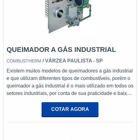
QUEIMADOR A GÁS INDUSTRIAL
/ VÁRZEA PAULISTA - SP
COMBUSTHERM
Existem muitos modelos de queimadores a gás industrial
e que utilizam diferentes tipos de combustíveis, porém o
queimador a gás industrial é o mais utilizado em todos os
setores industriais, por conta de sua praticidade e baixo
impacto ambiental. O produto pode ser para forno,
aquecimento de ar, de imersão e
COTAR AGORA
infravermelho.Diversidade de modelos presentes no
mercadoSão diversos tipos de peças e sistemas que
constroem o funcionamento do queimador. O modelos
AutoRecupe é útil em fornos de aquecime