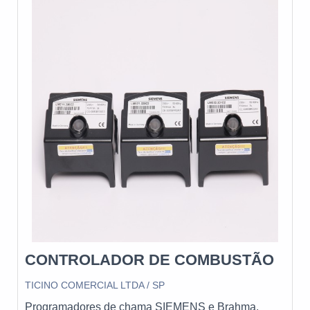
sistemas de combustão, queimadores industriais e
sensores de chama, eletrodos, cavaletes de gás,
peças de reposição para queimadores industriais.
ventiladores centrífugos de ar, reguladores de
São diversas opções de itens oferecidos, como
pressão de óleo e gás, válvulas para óleo, ar e gás,
queimadores industriais e programadores de
entre muitos outros produtos. A Nofor também
chamas com ótima qualidade e assertividade.Se
executa projetos de peças e queimadores especiais
diferenciando dentro de seu segmento, a empresa
de acordo com a necessidade do cliente. A Nofor se
consegue também proporcionar um atendimento
destaca pelo bom atendimento e está sempre
cuidadoso e que busca a satisfação do cliente. A PS
disponível para atender às solicitações dos seus
Combustão é uma empresa que tem sido apontada
clientes.
de forma positiva no segmento por toda seriedade e
qualidade, o que garante uma entrega de excelência
de ponta a ponta.
CONTROLADOR DE COMBUSTÃO
TICINO COMERCIAL LTDA / SP
Programadores de chama SIEMENS e Brahma,