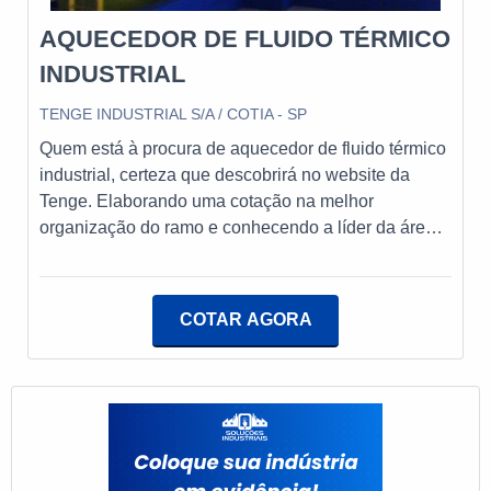
AQUECEDOR DE FLUIDO TÉRMICO
INDUSTRIAL
TENGE INDUSTRIAL S/A / COTIA - SP
Quem está à procura de aquecedor de fluido térmico
industrial, certeza que descobrirá no website da
Tenge. Elaborando uma cotação na melhor
organização do ramo e conhecendo a líder da área
de atuação.DETALHES SOBRE AQUECEDOR DE
FLUIDO TÉRMICO INDUSTRIALQuem pesquisa na
internet por aquecedor de fluido térmico industrial
COTAR AGORA
altamente qualificada, vai até o site da Tenge.
Empresa especializada em gerador instantâneo de
vapor serpentinado modelo SDE e caldeira elétrica
TGR, garantindo a satisfação da venda à entrega
final, com foco total na qualidade.Sem perder o foco
em aquecedor de fluido térmico industrial, é
importante buscar uma empresa que tenha produtos