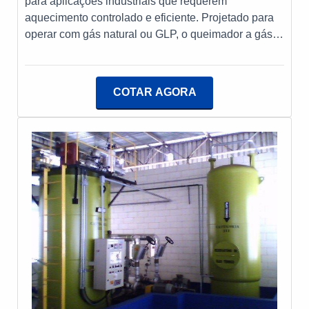
para aplicações industriais que requerem
aquecimento controlado e eficiente. Projetado para
operar com gás natural ou GLP, o queimador a gás
oferece alta eficiência térmica e controle preciso da
combustão, proporcionando uma chama estável e
uniforme.A Nofor, empresa nacional desde 1965, é
COTAR AGORA
líder na fabricação e fornecimento de queimadores a
óleo, gás e dual, além de uma ampla gama de
equipamentos e acessórios para combustão
industrial. Com atuação em todo o Brasil e
exportação para diversos países, a Nofor se destaca
pelo compromisso com a qualidade e o excelente
atendimento, estando sempre à disposição para
atender todas as solicitações de seus clientes.