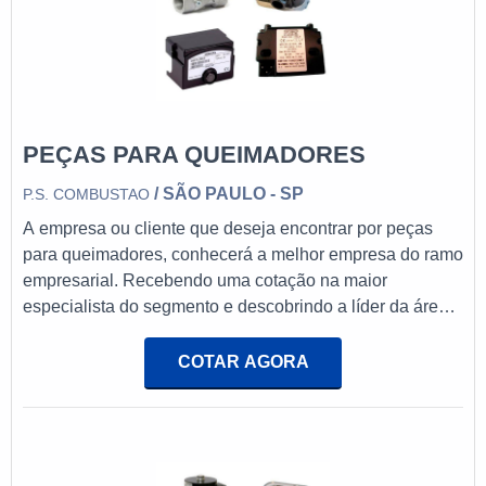
PEÇAS PARA QUEIMADORES
/ SÃO PAULO - SP
P.S. COMBUSTAO
A empresa ou cliente que deseja encontrar por peças
para queimadores, conhecerá a melhor empresa do ramo
empresarial. Recebendo uma cotação na maior
especialista do segmento e descobrindo a líder da área
de atuação.MAIS INFORMAÇÕES INTERESSANTES
SOBRE PEÇAS PARA QUEIMADORESSe alguém
COTAR AGORA
busca por peças para queimadores em uma empresa
segura, consegue encontrar o site da PS Combustão.
Com grande know-how focado em cavalete de gás e
programadores de chamas, visando sempre a qualidade