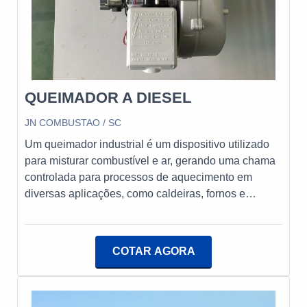
QUEIMADOR A DIESEL
JN COMBUSTAO / SC
Um queimador industrial é um dispositivo utilizado
para misturar combustível e ar, gerando uma chama
controlada para processos de aquecimento em
diversas aplicações, como caldeiras, fornos e
geradores. Projetados para operar em altas
temperaturas e pressões, esses queimadores
garantem eficiência energética e emissões
COTAR AGORA
reduzidas, desempenhando um papel crucial na
indústria. Eles podem funcionar com diferentes tipos
de combustíveis, como gás natural, óleo e