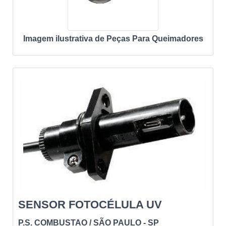
motivos pelos quais a PS Combustão é líder quando o
excelência para seus parceiros.
assunto for peças para queimadores a
gás:Comprometida com questões ambientais e
Imagem ilustrativa de Peças Para Queimadores
sociais; Responsável;Altamente
qualificada;Inovadora; Segura. A EMPRESA MAIS
QUALIFICADA DO SEGMENTONa PS Combustão tem
a solução ideal para peças para queimadores a gás. São
opções variadas que a empresa oferece, como cavalete
de gás e programadores de chamas.É comprometida
com questões ambientais e sociais e altamente
qualificada, padrões possíveis por contar com escritório
de alta qualidade onde são realizadas as atividades e
catálogo amplo, com serviços e produtos de qualidade.
Tudo isso, unido a um time de colaboradores proativos e
trabalhadores de alta qualidade, garante uma entrega de
excelência de ponta a ponta.
SENSOR FOTOCÉLULA UV
P.S. COMBUSTAO
/ SÃO PAULO - SP