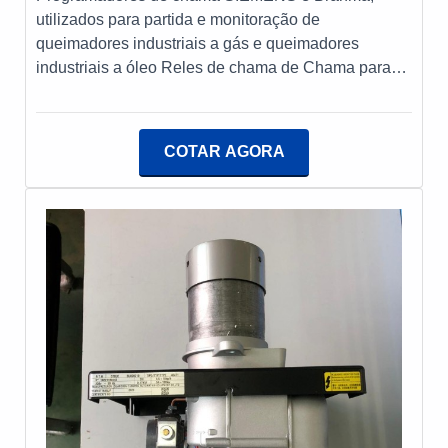
utilizados para partida e monitoração de
queimadores industriais a gás e queimadores
industriais a óleo Reles de chama de Chama para
Queimadores industriais a Gás/Óleo Os
Controladores de chama são utilizados para partida
e monitoração de queimadores industriais a gás e
COTAR AGORA
óleo. Existem diversos modelos a serem
selecionados de acordo com a capacidade e regime
de trabalho do queimador. Todos os programadores
de chama que oferecemos atendem às normas
europeias e nacionais, grau de proteção IP54.
Existem versões bimetálicas, eletrônicas, com
display, ou seja, ideais para qualquer tipo de
aplicação. Para cada modelo de programador de
chama existe uma base compatível a ser definida de
acordo com a quantidade de terminais. Essa base
pode vir acompanhada de um sistema guarda pó
para proteger o sistema.