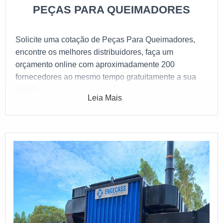
PEÇAS PARA QUEIMADORES
Solicite uma cotação de Peças Para Queimadores,
encontre os melhores distribuidores, faça um
orçamento online com aproximadamente 200
fornecedores ao mesmo tempo gratuitamente a sua
escolha
Leia Mais
Veja sobre
Queimadores
, e solicite agora mesmo
uma cotação gratuita com um dos fornecedores
disponíveis!
Você pode se interessar também por
Queimador a
gás
. Veja mais detalhes ou solicite um
orçamento
gratuito
com um dos fornecedores disponíveis!