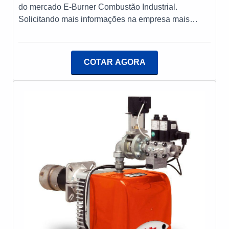
eficiência em seus processos de combustão
do mercado E-Burner Combustão Industrial.
industrial.
Solicitando mais informações na empresa mais
qualificada do mercado e encontrando a melhor
referência em qualidade.DIFERENCIAIS
IMPORTANTES DE MANUTENÇÃO DE
COTAR AGORA
QUEIMADORESQuem busca por manutenção de
queimadores em uma empresa comprometida com
seus serviços, encontra o site da E-Burner
Combustão Industrial. Com grande know-how focado
em queimadores de fornos industriais e manutenção
corretiva para queimadores, focando em tecnologia e
desenvolvimento no que gera resultado ao
cliente.Sem trocar o foco sobre manutenção de
queimadores, deve-se descartar empresas que não
tenham produtos e serviços com ótima qualidade e
proteção, características simples, mas que mostram
o comprometimento da empresa com seus clientes.É
importante lembrar que o serviço deve sempre ser
prestado por empresas especializadas no segmento.