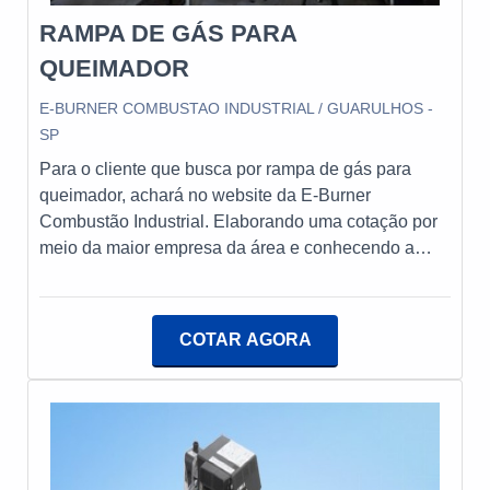
sempre à disposição para atender todas as
RAMPA DE GÁS PARA
solicitações de seus clientes.
QUEIMADOR
E-BURNER COMBUSTAO INDUSTRIAL / GUARULHOS -
SP
Para o cliente que busca por rampa de gás para
queimador, achará no website da E-Burner
Combustão Industrial. Elaborando uma cotação por
meio da maior empresa da área e conhecendo a
maior referência de qualidade da área de
atuação.Quando a temática é rampa de gás para
queimador, com a E-Burner Combustão Industrial
COTAR AGORA
alcançará ótima qualidade e comprometimento com
o resultado dos clientes.UM POUCO MAIS SOBRE
RAMPA DE GÁS PARA QUEIMADORA E-Burner
Combustão Industrial centraliza sua estratégia em
oferecer aos clientes uma estrutura com escritório de
alta qualidade onde são realizadas as atividades e