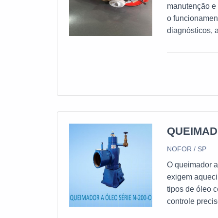
manutenção e r
o funcionamen
diagnósticos, 
sobre diferent
que os sistema
profissional 
industriais e 
QUEIMAD
NOFOR / SP
O queimador a
exigem aquecim
tipos de óleo 
controle prec
Com tecnologia