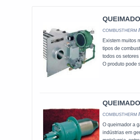
QUEIMADO
COMBUSTHERM
Existem muitos m
tipos de combust
todos os setores 
O produto pode s
infravermelho.D
peças e sistemas q
AutoRecupe é út
QUEIMADO
COMBUSTHERM
O queimador a gá
indústrias em ge