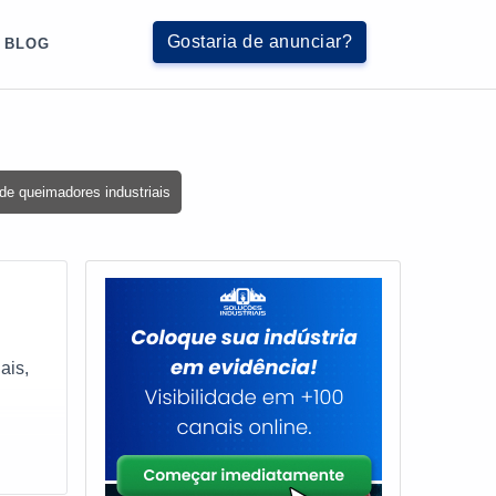
Gostaria de anunciar?
BLOG
 de queimadores industriais
ais,