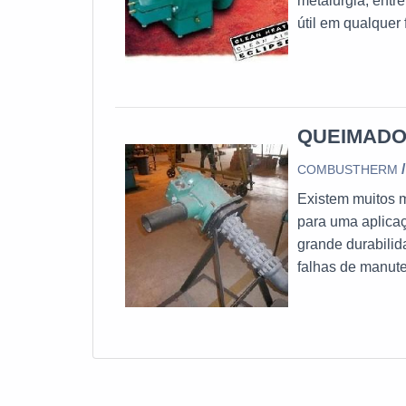
metalurgia, entr
útil em qualquer 
desse processo é
alguns elemento
gás para
QUEIMADO
COMBUSTHERM
Existem muitos 
para uma aplicaç
grande durabilid
falhas de manut
ele também prec
garantia de uso
em que o impact