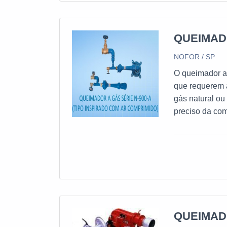
destaca pela s
personalizada
Brasil e expor
QUEIMAD
bom atendiment
NOFOR / SP
Nofor para gar
combustão indu
O queimador a
que requerem a
gás natural ou
preciso da co
empresa nacion
queimadores a
acessórios par
exportação par
qualidade e o 
todas as solici
QUEIMAD