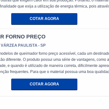
e outras que exigem calor em sua produção. Portanto, o material
finalidade que exija a utilização de energia térmica, pois atravé
 que se dá a transformação da composição química e física de
s.A maioria das montadoras automotivas fazem uso do queimad
COTAR AGORA
R FORNO PREÇO
/ VÁRZEA PAULISTA - SP
modelos de queimador forno preço acessível, cada um destinad
ão diferente. O produto possui uma série de vantagens, como 
ade, e quando é utilizado de maneira correta, dificilmente apres
enção frequentes. Para que o material possua uma boa qualida
isa ser adquirido em uma empresa de alta performance, que p
.O queimador supre a necessidade de energia limpa em um mo
COTAR AGORA
o ambie