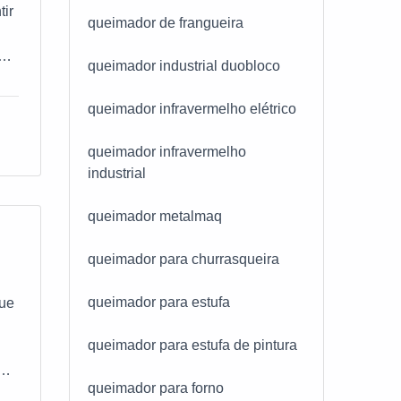
tir
queimador de frangueira
nto
queimador industrial duobloco
e
queimador infravermelho elétrico
queimador infravermelho
industrial
queimador metalmaq
queimador para churrasqueira
queimador para estufa
que
queimador para estufa de pintura
e
e.
queimador para forno
,