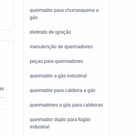
queimador para churrasqueira a
gás
 as
eletrodo de ignição
e
o
manutenção de queimadores
so
ra
peças para queimadores
queimador a gás industrial
as
queimador para caldeira a gás
queimadores a gás para caldeiras
 de
queimador duplo para fogão
os
industrial
e