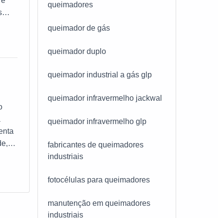
 é
queimadores
s
queimador de gás
or a
queimador duplo
queimador industrial a gás glp
queimador infravermelho jackwal
o
a
queimador infravermelho glp
enta
de,
fabricantes de queimadores
ossua
industriais
mento
fotocélulas para queimadores
manutenção em queimadores
industriais