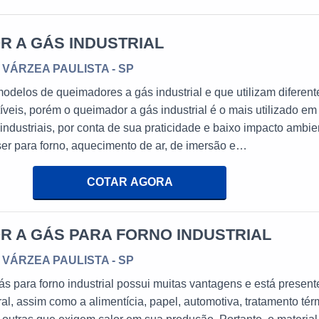
R A GÁS INDUSTRIAL
/ VÁRZEA PAULISTA - SP
odelos de queimadores a gás industrial e que utilizam diferent
íveis, porém o queimador a gás industrial é o mais utilizado em
industriais, por conta de sua praticidade e baixo impacto ambie
er para forno, aquecimento de ar, de imersão e
iversidade de modelos presentes no mercadoSão diversos tipos
ue constroem o funcionamento do queimador. O modelos
COTAR AGORA
il em fornos de aquecime
R A GÁS PARA FORNO INDUSTRIAL
/ VÁRZEA PAULISTA - SP
s para forno industrial possui muitas vantagens e está presen
ral, assim como a alimentícia, papel, automotiva, tratamento tér