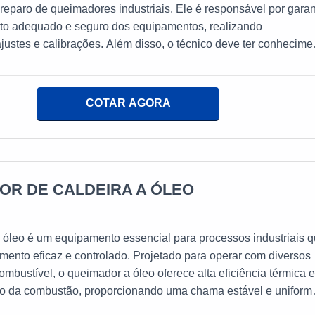
eparo de queimadores industriais. Ele é responsável por garan
to adequado e seguro dos equipamentos, realizando
ajustes e calibrações. Além disso, o técnico deve ter conhecime
es tipos de combustíveis e normas de segurança, assegurando
s operem de forma eficiente e com emissões controladas. Ess
desempenha um papel crucial na otimização de processos
COTAR AGORA
na redução de custos operacionais.
OR DE CALDEIRA A ÓLEO
 óleo é um equipamento essencial para processos industriais 
ento eficaz e controlado. Projetado para operar com diversos
combustível, o queimador a óleo oferece alta eficiência térmica 
iso da combustão, proporcionando uma chama estável e uniform
 avançada e design robusto, garante segurança e durabilidade