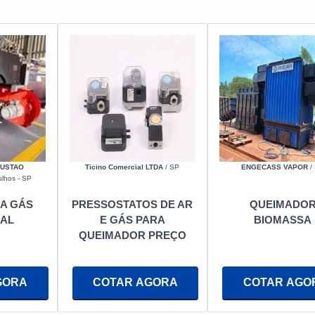
Ticino Comercial LTDA
/ SP
ENGECASS VAPOR
/
BUSTAO
lhos - SP
PRESSOSTATOS DE AR
QUEIMADO
A GÁS
E GÁS PARA
BIOMASSA
IAL
QUEIMADOR PREÇO
COTAR AGORA
COTAR AGO
GORA