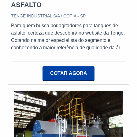
ASFALTO
TENGE INDUSTRIAL S/A / COTIA - SP
Para quem busca por agitadores para tanques de
asfalto, certeza que descobrirá no website da Tenge.
Cotando na maior especialista do segmento e
conhecendo a maior referência de qualidade da área
de atuação.ALGUNS DETALHES SOBRE
AGITADORES PARA TANQUES DE ASFALTOSe
alguém quer achar agitadores para tanques de
COTAR AGORA
asfalto na melhor empresa de tratamento térmico,
chega até a Tenge. É possível encontrar gerador de
água quente e gerador de ar quente, garantindo a
satisfação da venda à entrega final, com foco total na
qualidade.Sem trocar o foco sobre agitadores para
tanques de asfalto, deve-se descartar empresas que
não tenham produtos e serviços com ótima
qualidade e excelente custo-benefício, detalhes
primordiais que são deixados de lado por muitas