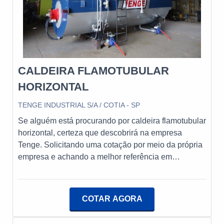
empresas que não focam na fidelização do cliente.É
importante lembrar que o produto deve sempre ser
adquirido com empresas especializadas no
segmento. Esse tipo de cuidado ajuda a garantir a
qualidade e durabilidade dos materiais, além de
CALDEIRA FLAMOTUBULAR
evitar prejuízos com substituições frequentes de
produtos que não cumprem com suas funções
HORIZONTAL
adequadamente. Assim, é possível poupar gastos
TENGE INDUSTRIAL S/A / COTIA - SP
desnecessários.Existem diversos motivos para a
Tenge ter se tornado destaque quando pensamos
Se alguém está procurando por caldeira flamotubular
em uma empresa que entrega confiança e serviços
horizontal, certeza que descobrirá na empresa
de qualidade. Alguns desses motivos são:
Tenge. Solicitando uma cotação por meio da própria
Representantes por todo o Brasil; Equipe
empresa e achando a melhor referência em
empenhada em sanar as necessidades de seus
qualidade.Quando o tema é caldeira flamotubular
clientes; Funcionários especializados; Instalada em
horizontal, com a melhor mão de obra da Tenge o
uma área de 12.000 m²; Maquinário
cliente obterá ótima qualidade com pagamento
COTAR AGORA
moderno.REFERÊNCIA DE QUALIDADE NO
acessível.DIFERENCIAIS IMPORTANTES DE
SEGMENTOApenas na Tenge tem a solução ideal
CALDEIRA FLAMOTUBULAR HORIZONTALA