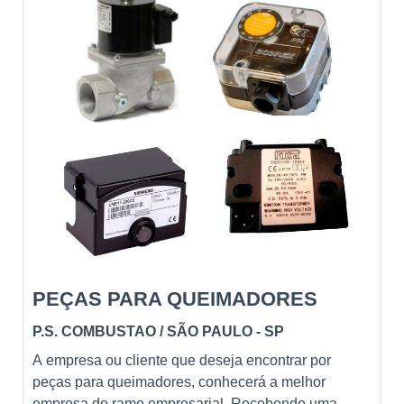
queimadores a óleo, a gás e dual, além de diversos
empresa busca investir nos melhores profissionais
equipamentos e acessórios para combustão
do mercado, e em instalações modernas, garantindo
industrial. Com mais de 50 anos de experiência, a
assim, a sua confiança e boa cotação no mercado. A
empresa se destaca pela sua expertise e
Tenge é uma empresa que tem sido preferência no
conhecimento técnico, oferecendo soluções
segmento pela idoneidade em tudo que faz, onde
personalizadas de acordo com a necessidade de
fecha todo o ciclo de entrega com excelência para
cada cliente.Atendendo todo o Brasil e exportando
seus parceiros.
para diversos países, a Nofor se preocupa em
oferecer um bom atendimento e colocar-se à
disposição para todas as solicitações. Confie na
Nofor para garantir o melhor desempenho e
eficiência em seus processos de combustão
industrial.
PEÇAS PARA QUEIMADORES
P.S. COMBUSTAO
/ SÃO PAULO - SP
A empresa ou cliente que deseja encontrar por
peças para queimadores, conhecerá a melhor
empresa do ramo empresarial. Recebendo uma