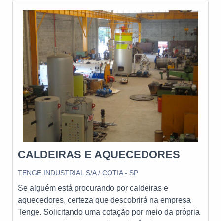
equipamentos e acessórios para combustão
industrial. Com atuação em todo o Brasil e
exportação para diversos países, a Nofor se destaca
pelo compromisso com a qualidade e o excelente
atendimento, estando sempre à disposição para
atender todas as solicitações de seus clientes.
CALDEIRAS E AQUECEDORES
TENGE INDUSTRIAL S/A / COTIA - SP
Se alguém está procurando por caldeiras e
aquecedores, certeza que descobrirá na empresa
Tenge. Solicitando uma cotação por meio da própria