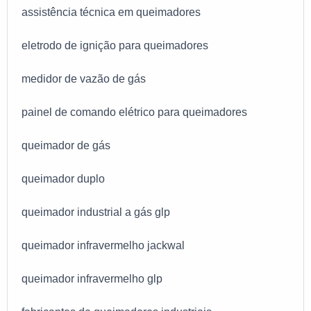
assistência técnica em queimadores
profissionais treinados e altamente qualificados. A E-
Burner Combustão Industrial é uma empresa que
eletrodo de ignição para queimadores
tem sido apontada de forma positiva no mercado por
toda seriedade e qualidade o que garante o sucesso
medidor de vazão de gás
dos clientes de ponta a ponta.
painel de comando elétrico para queimadores
queimador de gás
queimador duplo
queimador industrial a gás glp
queimador infravermelho jackwal
queimador infravermelho glp