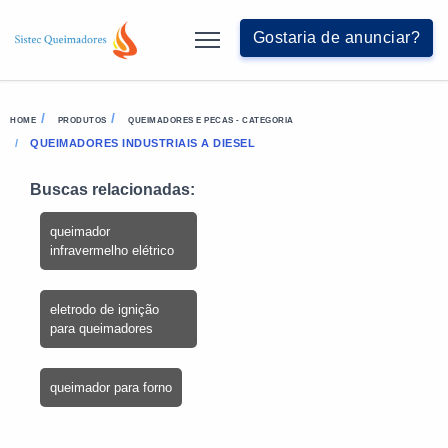
Gostaria de anunciar?
HOME
PRODUTOS
QUEIMADORES E PECAS - CATEGORIA
QUEIMADORES INDUSTRIAIS A DIESEL
Buscas relacionadas:
queimador
infravermelho elétrico
eletrodo de ignição
para queimadores
queimador para forno