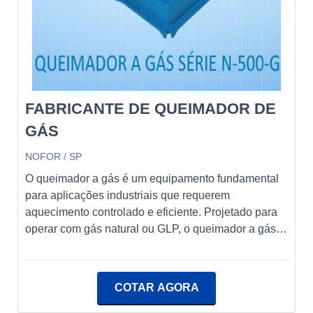
FABRICANTE DE QUEIMADOR DE
GÁS
NOFOR / SP
O queimador a gás é um equipamento fundamental
para aplicações industriais que requerem
aquecimento controlado e eficiente. Projetado para
operar com gás natural ou GLP, o queimador a gás
oferece alta eficiência térmica e controle preciso da
combustão, proporcionando uma chama estável e
uniforme.A Nofor, empresa nacional desde 1965, é
COTAR AGORA
líder na fabricação e fornecimento de queimadores a
óleo, gás e dual, além de uma ampla gama de