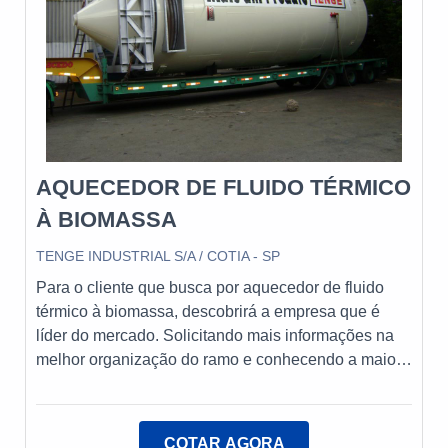
empresa se destaca pela sua expertise e
conhecimento técnico, oferecendo soluções
personalizadas de acordo com a necessidade de
cada clienteAtendendo todo o Brasil e exportando
para diversos países, a Nofor se preocupa em
oferecer um bom atendimento e colocar-se à
disposição para todas as solicitações. Confie na
AQUECEDOR DE FLUIDO TÉRMICO
Nofor para garantir o melhor desempenho e
eficiência em seus processos de combustão
À BIOMASSA
industrial.
TENGE INDUSTRIAL S/A / COTIA - SP
Para o cliente que busca por aquecedor de fluido
térmico à biomassa, descobrirá a empresa que é
líder do mercado. Solicitando mais informações na
melhor organização do ramo e conhecendo a maior
referência de qualidade da área de atuação.Quando
o desejo é por aquecedor de fluido térmico à
biomassa, com os colaboradores da Tenge o cliente
COTAR AGORA