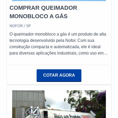
COMPRAR QUEIMADOR
MONOBLOCO A GÁS
NOFOR / SP
O queimador monobloco a gás é um produto de alta
tecnologia desenvolvido pela Nofor. Com sua
construção compacta e automatizada, ele é ideal
para diversas aplicações industriais, como uso em
aquecedores, caldeiras pequenas e médias, estufas,
cabines de pintura, fornos de padaria, geradores de
calor e geradores de ar quente. Sua eficiência e
COTAR AGORA
confiabilidade proporcionam um excelente
desempenho, garantindo a qualidade dos processos
produtivos.A Nofor é uma empresa nacional líder no
mercado de fabricação e fornecimento de
queimadores a óleo, a gás e dual, além de diversos
equipamentos e acessórios para combustão
industrial. Com mais de 50 anos de experiência, a