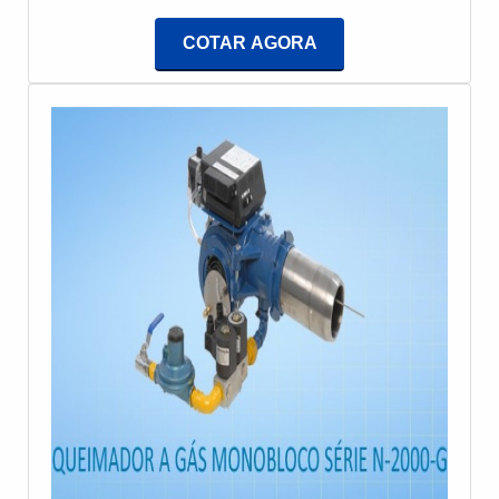
temperaturas e pressões, esses queimadores
sofisticados; Equipamentos de última
garantem eficiência energética e emissões
geração.GARANTIA DE QUALIDADE
COTAR AGORA
reduzidas, desempenhando um papel crucial na
COMPROVADASomente na E-Burner Combustão
indústria. Eles podem funcionar com diferentes tipos
Industrial tem o que há de melhor no mercado de
de combustíveis, como gás natural, óleo e
queimadores de fornos industriais. São diversas
biocombustíveis, e são essenciais para manter a
opções de itens oferecidos, como cavalete de gás e
segurança e a performance dos equipamentos
manutenção corretiva para queimadores.Isso se
industriais.
deve ao fato de ser uma empresa comprometida com
seus serviços e uma empresa que preza pela
segurança, conquistas adquiridas porque investiu
em uma estrutura que hoje conta com escritório de
alta qualidade onde são realizadas as atividades e
sala de treinamento com materiais sofisticados. Tudo
isso, somado à performance de uma equipe com
formação e experiência internacional e
colaboradores hábeis na utilização de tecnologias
de ponta, garante uma entrega de excelência de
ponta a ponta.