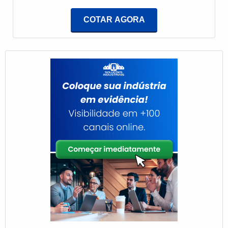
colaboradores da E-Burner Combustão Industrial
mais são os motivos pelos quais a Tenge é moderna
encontramos precisão e alinhamento com as normas
COTAR AGORA
quando exploramos o segmento de engenharia
vigentes com o impacto no Meio Ambiente.MAIS
térmica especializada para solução e otimização de
DETALHES SOBRE AUTOMAÇÃO DE
processos que abrangem a área de calor. O objetivo
QUEIMADORESA E-Burner Combustão Industrial
é disponibilizar sempre a melhor opção para o
canaliza seus recursos em proporcionar aos clientes
cliente final.A EMPRESA ESPECIALISTA DO
uma estrutura com escritório de alta qualidade onde
SEGMENTOSomente na Tenge as melhores opções
são realizadas as atividades e biblioteca técnica de
sempre estão à disposição quando se procura
apoio, tudo isso para que se tenha automação de
soluções para engenharia térmica especializada
queimadores com assertividade.Há muitas maneiras
para solução e otimização de processos que
eficientes de uma empresa demonstrar competência,
abrangem a área de calor. É possível encontrar uma
excelência e destaque em sua área de atuação. A E-
grande variedade no portfólio como caldeira modelo
Burner Combustão Industrial se mostra referência
AQV alta pressão e gerador de ar quente com ótima
por ter: Soluções eficazes para queimadores
qualidade e proteção.Se diferenciando dentro de seu
industriais; Alinhamento com as normas vigentes
segmento, a empresa consegue também
com o impacto no meio ambiente; Colaboradores
proporcionar um atendimento cuidadoso e que
hábeis na utilização de tecnologias de ponta;
busca a satisfação do cliente. A Tenge é uma
Escritório de alta qualidade onde são realizadas as
empresa que tem se destacado no segmento pela
atividades.Ainda focando na qualidade em
seriedade e qualidade, o que garante a melhor