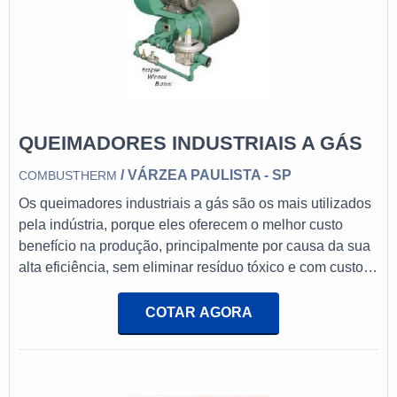
QUEIMADORES INDUSTRIAIS A GÁS
/ VÁRZEA PAULISTA - SP
COMBUSTHERM
Os queimadores industriais a gás são os mais utilizados
pela indústria, porque eles oferecem o melhor custo
benefício na produção, principalmente por causa da sua
alta eficiência, sem eliminar resíduo tóxico e com custo
de manutenção menor que o forno de energia elétrica.
Entre os queimadores, é possível contar com a empresa
COTAR AGORA
Red Ray, líder no mercado de queimadores
infravermelho. Os produtos podem ser fabricados com
elemento radiante refratário, elemento radiante metálico
ou elemento radiante re