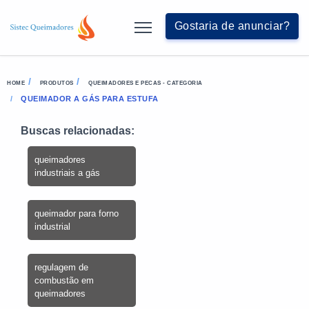
Gostaria de anunciar?
HOME
PRODUTOS
QUEIMADORES E PECAS - CATEGORIA
QUEIMADOR A GÁS PARA ESTUFA
Buscas relacionadas:
queimadores
industriais a gás
queimador para forno
industrial
regulagem de
combustão em
queimadores