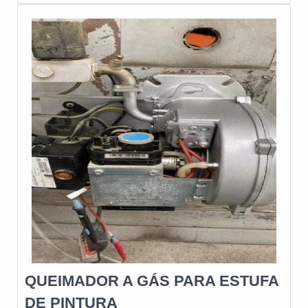
Nofor, empresa nacional desde 1965, se destaca na
fabricação e fornecimento de queimadores a óleo, a
gás e dual, além de diversos equipamentos e
acessórios para combustão industrial, como
sensores de chama, eletrodos, cavaletes de gás,
ventiladores centrífugos de ar, reguladores de
pressão de óleo e gás, válvulas para óleo, ar e gás,
entre outros produtos. A Nofor também executa
projetos de peças e queimadores especiais
conforme a necessidade do cliente, atendendo todo
o Brasil e exportando para diversos países. Com um
compromisso contínuo com a qualidade e o bom
atendimento, a Nofor está à disposição para todas as
solicitações de seus clientes.
QUEIMADOR A GÁS PARA ESTUFA
DE PINTURA