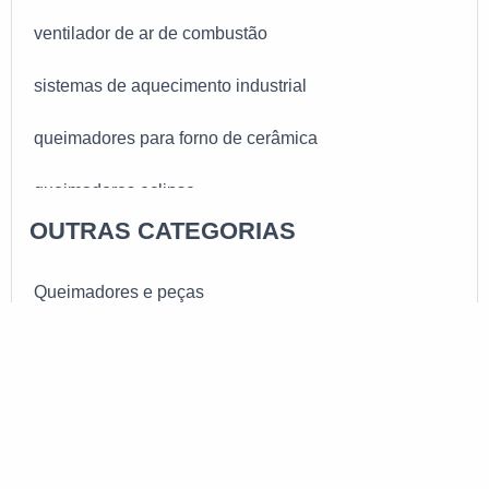
ventilador de ar de combustão
sistemas de aquecimento industrial
queimadores para forno de cerâmica
queimadores eclipse
OUTRAS CATEGORIAS
queimadores de gás natural
Queimadores e peças
queimadores a gás para fornos industriais
queimador tubular ou infravermelho
GALERIA DE IMAGENS
queimadores de caldeiras a vapor
ILUSTRATIVAS
queimadores de fogão industrial metalmaq
REFERENTE A