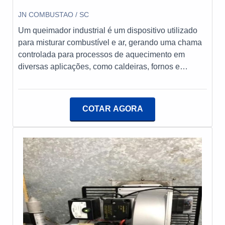
JN COMBUSTAO / SC
Um queimador industrial é um dispositivo utilizado
para misturar combustível e ar, gerando uma chama
controlada para processos de aquecimento em
diversas aplicações, como caldeiras, fornos e
geradores. Projetados para operar em altas
temperaturas e pressões, esses queimadores
garantem eficiência energética e emissões
COTAR AGORA
reduzidas, desempenhando um papel crucial na
indústria. Eles podem funcionar com diferentes tipos
de combustíveis, como gás natural, óleo e
biocombustíveis, e são essenciais para manter a
segurança e a performance dos equipamentos
industriais.