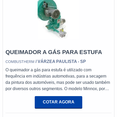
QUEIMADOR A GÁS PARA ESTUFA
/ VÁRZEA PAULISTA - SP
COMBUSTHERM
O queimador a gás para estufa é utilizado com
frequência em indústrias automotivas, para a secagem
da pintura dos automóveis, mas pode ser usado também
por diversos outros segmentos. O modelo Minnox, por
exemplo, é útil na secagem de grãos, secagem na
produção do papel, secagem de produtos alimentícios,
COTAR AGORA
entre outros, através da chama direta. Se o queimador for
usado corretamente, ele dificilmente precisará de