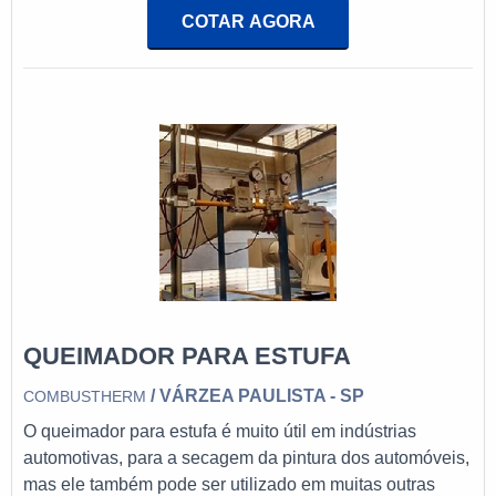
qualquer indústria que utilize esse processo de pintura
COTAR AGORA
HMA.O modelo Minnox, além de ser usado na secagem
de pintura automotiva, é útil também na secagem de
grãos, secagem na produção do papel, secagem de
produtos alimentícios, entre outros, a
QUEIMADOR PARA ESTUFA
/ VÁRZEA PAULISTA - SP
COMBUSTHERM
O queimador para estufa é muito útil em indústrias
automotivas, para a secagem da pintura dos automóveis,
mas ele também pode ser utilizado em muitas outras