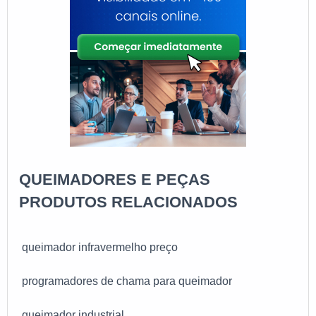
necessidade de cada cliente. Também foram
além de uma ampla gama de equipamentos e
investidos valores consideráveis em instalações de
acessórios para combustão industrial. Com atuação
qualidade, aumentando a eficiência da marca. A PS
em todo o Brasil e exportação para diversos países,
Combustão é uma empresa que tem despontado no
a Nofor destaca-se pelo compromisso com a
mercado pela seriedade e qualidade, que garantem
qualidade e o excelente atendimento, estando
a melhor experiência para parceiros novos e antigos.
sempre à disposição para atender todas as
Saiba mais informações solicitando um orçamento
solicitações de seus clientes.
sem compromisso!
QUEIMADORES E PEÇAS
PRODUTOS RELACIONADOS
queimador infravermelho preço
programadores de chama para queimador
queimador industrial