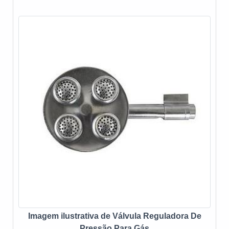
produtos e serviços que tenham ótima qualidade e
excelente custo-benefício, características simples, mas
que mostram o comprometimento da empresa com seus
clientes.Esses e outros motivos são a razão pela qual a
E-Burner Combustão Industrial é uma empresa
responsável quando falamos do segmento de combustão
industrial. O objetivo é garantir a tecnologia e
desenvolvimento no que gera resultado e qualidade para
os clientes.A EMPRESA MAIS QUALIFICADA DO
SEGMENTOSomente na E-Burner Combustão Industrial
existe o que há de melhor em combustão industrial. Os
clientes encontram itens como queimadores de fornos
industriais e assistência técnica em queimadores
industriais com ótima qualidade e proteção.Com o
objetivo de trazer a satisfação a todos os clientes, a
empresa entende que seu melhor destaque é conquistar
a confiança de cada um. Tudo isso só é possível através
do investimento em equipamentos modernos e
Imagem ilustrativa de Válvula Reguladora De
profissionais experientes.A E-Burner Combustão
Pressão Para Gás