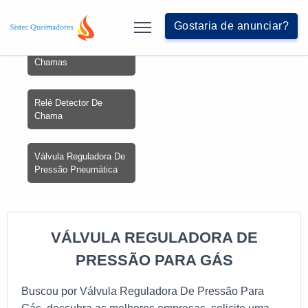
Buscas relacionadas:
Gostaria de anunciar?
Programador De
Chamas
Relé Detector De
Chama
Válvula Reguladora De
Pressão Pneumática
VÁLVULA REGULADORA DE
PRESSÃO PARA GÁS
Buscou por Válvula Reguladora De Pressão Para