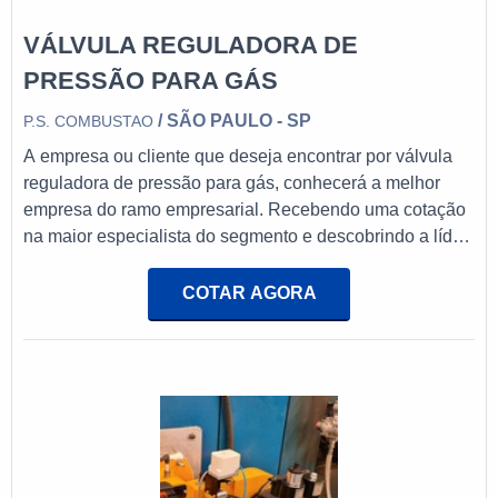
VÁLVULA REGULADORA DE
PRESSÃO PARA GÁS
/ SÃO PAULO - SP
P.S. COMBUSTAO
A empresa ou cliente que deseja encontrar por válvula
reguladora de pressão para gás, conhecerá a melhor
empresa do ramo empresarial. Recebendo uma cotação
na maior especialista do segmento e descobrindo a líder
da área de atuação.INFORMAÇÕES SOBRE VÁLVULA
REGULADORA DE PRESSÃO PARA GÁSQuem
COTAR AGORA
precisa de válvula reguladora de pressão para gás em
uma empresa responsável, vai até o site da PS
Combustão. Empresa especializada em queimadores
industriais e válvulas solenoides para gás, visando
sempre a qualidade final para a fidelização do
cliente.Sem trocar o foco sobre válvula reguladora de
pressão para gás, é importante buscar uma empresa que