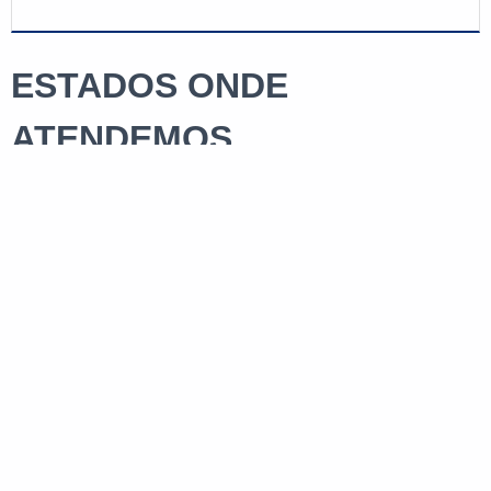
ESTADOS ONDE
ATENDEMOS
RJ
MG
ES
SP
PR
SC
RS
PE
BA
CE
GO e DF
AM
PA
Rio de Janeiro
São Gonçalo
Duque de Caxias
Nova Iguaçu
Niterói
Belford Roxo
São João de Meriti
Campos dos Goytacazes
Petrópolis
Volta Redonda