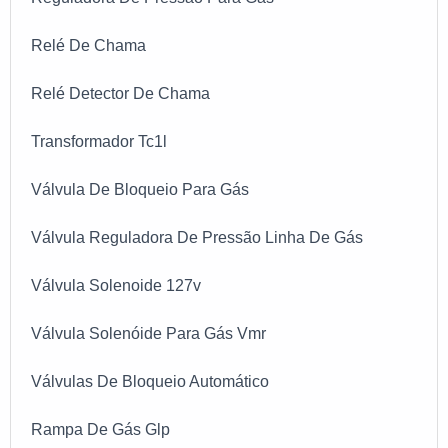
satisfação dos clientes através de um atendimento
Relé De Chama
singular, por meio de profissionais treinados e
altamente qualificados. A PS Combustão é uma
Relé Detector De Chama
empresa que tem se destacado no segmento pela
idoneidade em tudo que faz, fechando todo o ciclo
Transformador Tc1l
de entrega com excelência para seus parceiros.
Válvula De Bloqueio Para Gás
Válvula Reguladora De Pressão Linha De Gás
Válvula Solenoide 127v
Válvula Solenóide Para Gás Vmr
Válvulas De Bloqueio Automático
Rampa De Gás Glp