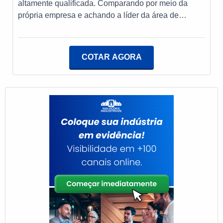
altamente qualificada. Comparando por meio da
ramo de gerenciador de combustão. É possível
própria empresa e achando a líder da área de
encontrar uma grande variedade no portfólio como
atuação.Quando o tema é regulador de pressão
controlador de chama e gerenciador de combustão.É
aliança, na PS Combustão alcançará ótima
uma empresa comprometida com seus serviços e
qualidade com redução do consumo e aumento da
uma empresa responsável, padrões possíveis por
COTAR AGORA
eficiência dos equipamentos dos clientes.MAIS
contar com escritório de alta qualidade onde são
DETALHES INTERESSANTES SOBRE
realizadas as atividades e equipamentos de última
REGULADOR DE PRESSÃO ALIANÇAHá muitas
geração. Esses fatores, somados a um time com
maneiras eficientes de demonstrar competência e
equipe com formação e experiência internacional e
excelência em sua área de atuação. A PS
profissionais qualificados, fecha todo o ciclo de
Combustão canaliza seus recursos em oferecer aos
entrega com excelência para toda a carteira de
clientes uma estrutura com: Escritório de alta
clientes.
qualidade onde são realizadas as
atividades; Tecnologia de ponta; Catálogo amplo,
com serviços e produtos de qualidade. Tudo para se
certificar que se tenha regulador de pressão aliança
com proteção. Ainda focando em regulador de
pressão aliança, mais do que visar apenas
lucratividade, deve oferecer produtos e serviços que