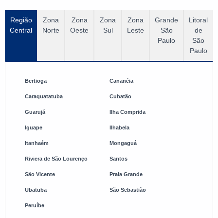
Região
Zona
Zona
Zona
Zona
Grande
Litoral
Central
Norte
Oeste
Sul
Leste
São
de
Paulo
São
Paulo
Bertioga
Cananéia
Caraguatatuba
Cubatão
Guarujá
Ilha Comprida
Iguape
Ilhabela
Itanhaém
Mongaguá
Riviera de São Lourenço
Santos
São Vicente
Praia Grande
Ubatuba
São Sebastião
Peruíbe