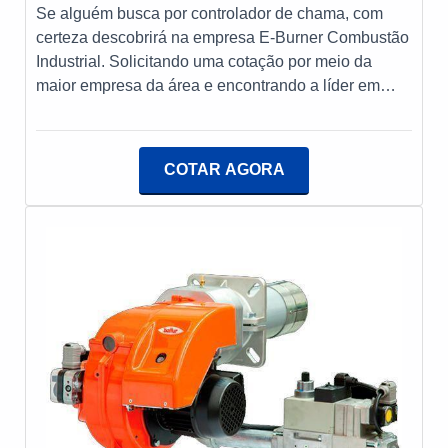
Se alguém busca por controlador de chama, com
certeza descobrirá na empresa E-Burner Combustão
Industrial. Solicitando uma cotação por meio da
maior empresa da área e encontrando a líder em
qualidade.MAIS INFORMAÇÕES SOBRE
CONTROLADOR DE CHAMASe alguém quer achar
controlador de chama em uma empresa que preza
COTAR AGORA
pela segurança, encontra na E-Burner Combustão
Industrial. A empresa atua com cavalete de gás e
assistência técnica em queimadores industriais,
oferecendo sempre a melhor opção para o cliente
final.Ainda tratando-se de controlador de chama, na
essência da empresa, a mesma deve prezar pelos
produtos e serviços com ótima qualidade e excelente
custo-benefício, pequenos detalhes, mas de grande
valia para saber a procedência e seriedade da
empresa.É importante lembrar que o produto deve
sempre ser adquirido com empresas especializadas
no segmento. Esse tipo de cuidado ajuda a garantir